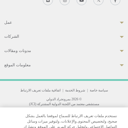
عمل
الشركات
مدونات ومقالات
معلومات الموقع
سياسة خاصة
|
شروط الخدمة
|
اتفاقية ملفات تعريف الارتباط
© 2026 بمرونجراد الدولي
مستشفى معتمد من اللجنة الدولية المشتركة (JCI)
33 Sukhumvit 3, Wattana, Bangkok 10110 Thailand.
نستخدم ملفات تعريف الارتباط للسماح لموقعنا بالعمل بشكل
All rights reserved.
صحيح، ولتخصيص المحتوى والإعلانات، ولتوفير ميزات وسائل
التواصل الاجتماعي ولتحليل حركة المرور على الموقع. ونشارك