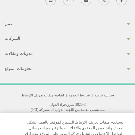
عمل
الشركات
مدونات ومقالات
معلومات الموقع
سياسة خاصة
|
شروط الخدمة
|
اتفاقية ملفات تعريف الارتباط
© 2026 بمرونجراد الدولي
مستشفى معتمد من اللجنة الدولية المشتركة (JCI)
33 Sukhumvit 3, Wattana, Bangkok 10110 Thailand.
نستخدم ملفات تعريف الارتباط للسماح لموقعنا بالعمل بشكل
All rights reserved.
صحيح، ولتخصيص المحتوى والإعلانات، ولتوفير ميزات وسائل
التواصل الاجتماعي ولتحليل حركة المرور على الموقع. ونشارك