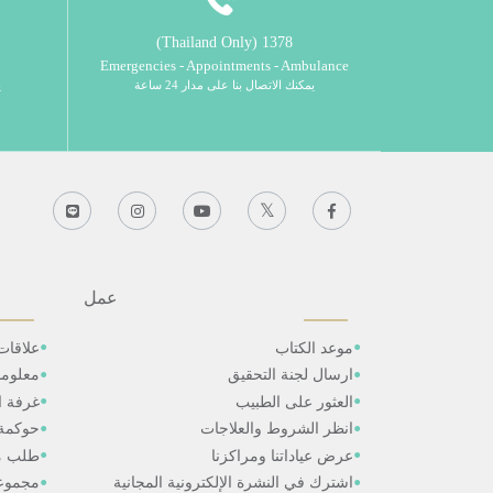
1378 (Thailand Only)
Emergencies - Appointments - Ambulance
يمكنك الاتصال بنا على مدار 24 ساعة
ي
عمل
موعد الكتاب
علاقات
ارسال لجنة التحقيق
معلوم
العثور على الطبيب
غرفة ال
انظر الشروط والعلاجات
حوكمة
عرض عياداتنا ومراكزنا
طلب م
اشترك في النشرة الإلكترونية المجانية
مجموعا