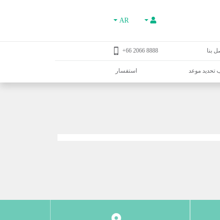
AR
ل بنا
8888 2066 66+
تحديد موعد
استفسار