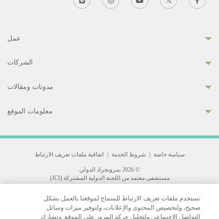
عمل
الشركات
مدونات ومقالات
معلومات الموقع
سياسة خاصة
|
شروط الخدمة
|
اتفاقية ملفات تعريف الارتباط
© 2026 بمرونجراد الدولي
مستشفى معتمد من اللجنة الدولية المشتركة (JCI)
33 Sukhumvit 3, Wattana, Bangkok 10110 Thailand.
نستخدم ملفات تعريف الارتباط للسماح لموقعنا بالعمل بشكل
All rights reserved.
صحيح، ولتخصيص المحتوى والإعلانات، ولتوفير ميزات وسائل
التواصل الاجتماعي ولتحليل حركة المرور على الموقع. ونشارك