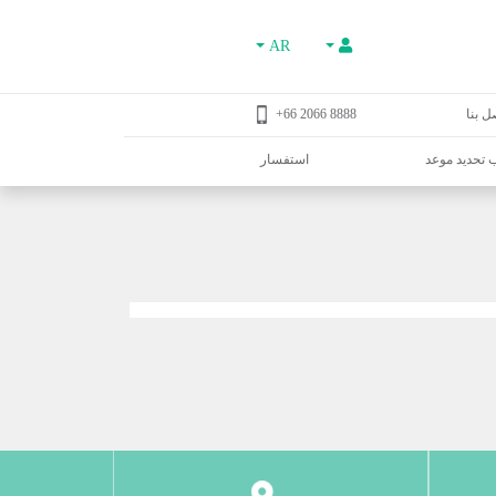
AR
ل بنا
8888 2066 66+
تحديد موعد
استفسار