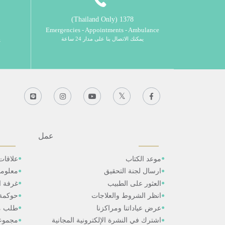
1378 (Thailand Only)
Emergencies - Appointments - Ambulance
يمكنك الاتصال بنا على مدار 24 ساعة
ي
عمل
موعد الكتاب
علاقات
ارسال لجنة التحقيق
معلوم
العثور على الطبيب
غرفة ال
انظر الشروط والعلاجات
حوكمة
عرض عياداتنا ومراكزنا
طلب م
اشترك في النشرة الإلكترونية المجانية
مجموعا