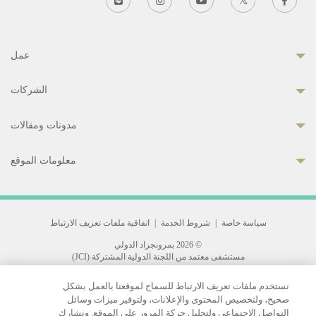
عمل
الشركات
مدونات ومقالات
معلومات الموقع
سياسة خاصة
|
شروط الخدمة
|
اتفاقية ملفات تعريف الارتباط
© 2026 بمرونجراد الدولي
مستشفى معتمد من اللجنة الدولية المشتركة (JCI)
33 Sukhumvit 3, Wattana, Bangkok 10110 Thailand.
نستخدم ملفات تعريف الارتباط للسماح لموقعنا بالعمل بشكل
All rights reserved.
صحيح، ولتخصيص المحتوى والإعلانات، ولتوفير ميزات وسائل
التواصل الاجتماعي ولتحليل حركة المرور على الموقع. ونشارك