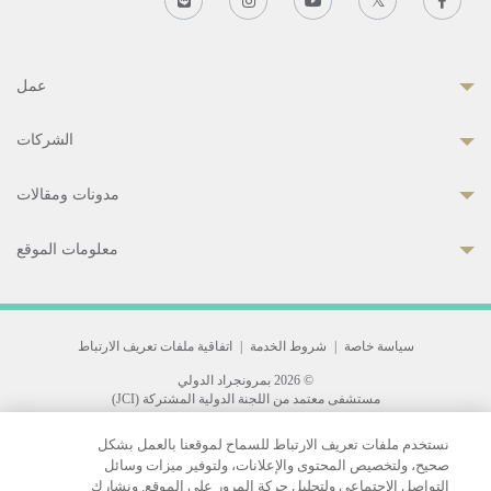
عمل
الشركات
مدونات ومقالات
معلومات الموقع
سياسة خاصة
|
شروط الخدمة
|
اتفاقية ملفات تعريف الارتباط
© 2026 بمرونجراد الدولي
مستشفى معتمد من اللجنة الدولية المشتركة (JCI)
33 Sukhumvit 3, Wattana, Bangkok 10110 Thailand.
نستخدم ملفات تعريف الارتباط للسماح لموقعنا بالعمل بشكل
All rights reserved.
صحيح، ولتخصيص المحتوى والإعلانات، ولتوفير ميزات وسائل
التواصل الاجتماعي ولتحليل حركة المرور على الموقع. ونشارك