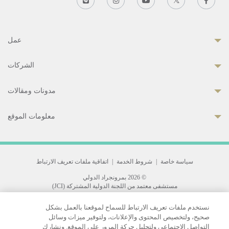
عمل
الشركات
مدونات ومقالات
معلومات الموقع
سياسة خاصة
|
شروط الخدمة
|
اتفاقية ملفات تعريف الارتباط
© 2026 بمرونجراد الدولي
مستشفى معتمد من اللجنة الدولية المشتركة (JCI)
33 Sukhumvit 3, Wattana, Bangkok 10110 Thailand.
نستخدم ملفات تعريف الارتباط للسماح لموقعنا بالعمل بشكل
All rights reserved.
صحيح، ولتخصيص المحتوى والإعلانات، ولتوفير ميزات وسائل
التواصل الاجتماعي ولتحليل حركة المرور على الموقع. ونشارك