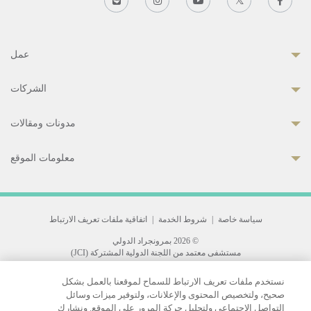
عمل
الشركات
مدونات ومقالات
معلومات الموقع
سياسة خاصة
|
شروط الخدمة
|
اتفاقية ملفات تعريف الارتباط
© 2026 بمرونجراد الدولي
مستشفى معتمد من اللجنة الدولية المشتركة (JCI)
33 Sukhumvit 3, Wattana, Bangkok 10110 Thailand.
نستخدم ملفات تعريف الارتباط للسماح لموقعنا بالعمل بشكل
All rights reserved.
صحيح، ولتخصيص المحتوى والإعلانات، ولتوفير ميزات وسائل
التواصل الاجتماعي ولتحليل حركة المرور على الموقع. ونشارك