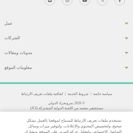
عمل
الشركات
مدونات ومقالات
معلومات الموقع
سياسة خاصة
|
شروط الخدمة
|
اتفاقية ملفات تعريف الارتباط
© 2026 بمرونجراد الدولي
مستشفى معتمد من اللجنة الدولية المشتركة (JCI)
33 Sukhumvit 3, Wattana, Bangkok 10110 Thailand.
نستخدم ملفات تعريف الارتباط للسماح لموقعنا بالعمل بشكل
All rights reserved.
صحيح، ولتخصيص المحتوى والإعلانات، ولتوفير ميزات وسائل
التواصل الاجتماعي ولتحليل حركة المرور على الموقع. ونشارك