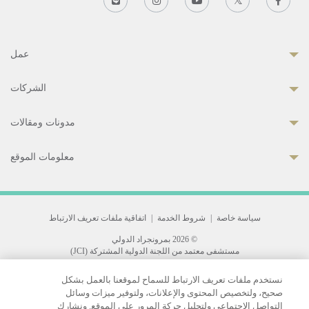
عمل
الشركات
مدونات ومقالات
معلومات الموقع
سياسة خاصة
|
شروط الخدمة
|
اتفاقية ملفات تعريف الارتباط
© 2026 بمرونجراد الدولي
مستشفى معتمد من اللجنة الدولية المشتركة (JCI)
33 Sukhumvit 3, Wattana, Bangkok 10110 Thailand.
نستخدم ملفات تعريف الارتباط للسماح لموقعنا بالعمل بشكل
All rights reserved.
صحيح، ولتخصيص المحتوى والإعلانات، ولتوفير ميزات وسائل
التواصل الاجتماعي ولتحليل حركة المرور على الموقع. ونشارك