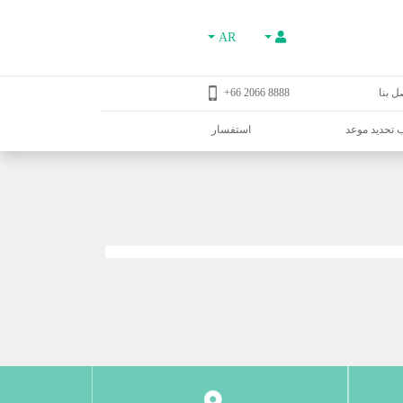
AR
ل بنا
8888 2066 66+
تحديد موعد
استفسار