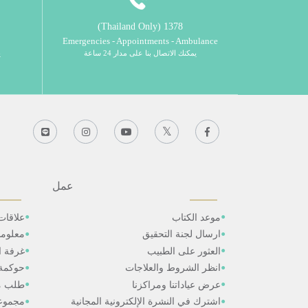
1378 (Thailand Only)
Emergencies - Appointments - Ambulance
يمكنك الاتصال بنا على مدار 24 ساعة
ي
عمل
موعد الكتاب
علاقات
ارسال لجنة التحقيق
معلوم
العثور على الطبيب
غرفة ال
انظر الشروط والعلاجات
حوكمة
عرض عياداتنا ومراكزنا
طلب م
اشترك في النشرة الإلكترونية المجانية
مجموعا