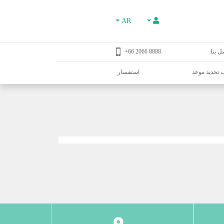
AR
ل بنا
8888 2066 66+
تحديد موعد
استفسار