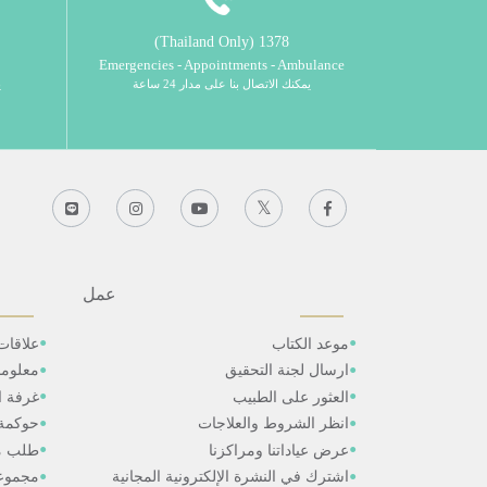
1378 (Thailand Only)
Emergencies - Appointments - Ambulance
يمكنك الاتصال بنا على مدار 24 ساعة
ي
عمل
موعد الكتاب
علاقات
ارسال لجنة التحقيق
معلوم
العثور على الطبيب
غرفة ال
انظر الشروط والعلاجات
حوكمة
عرض عياداتنا ومراكزنا
طلب م
اشترك في النشرة الإلكترونية المجانية
مجموعا