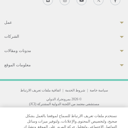
عمل
الشركات
مدونات ومقالات
معلومات الموقع
سياسة خاصة
|
شروط الخدمة
|
اتفاقية ملفات تعريف الارتباط
© 2026 بمرونجراد الدولي
مستشفى معتمد من اللجنة الدولية المشتركة (JCI)
33 Sukhumvit 3, Wattana, Bangkok 10110 Thailand.
نستخدم ملفات تعريف الارتباط للسماح لموقعنا بالعمل بشكل
All rights reserved.
صحيح، ولتخصيص المحتوى والإعلانات، ولتوفير ميزات وسائل
التواصل الاجتماعي ولتحليل حركة المرور على الموقع. ونشارك