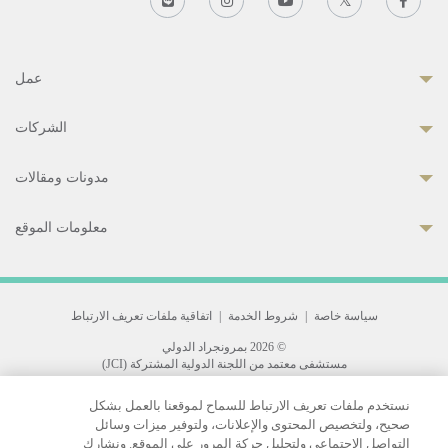
عمل
الشركات
مدونات ومقالات
معلومات الموقع
سياسة خاصة
|
شروط الخدمة
|
اتفاقية ملفات تعريف الارتباط
© 2026 بمرونجراد الدولي
مستشفى معتمد من اللجنة الدولية المشتركة (JCI)
33 Sukhumvit 3, Wattana, Bangkok 10110 Thailand.
نستخدم ملفات تعريف الارتباط للسماح لموقعنا بالعمل بشكل
All rights reserved.
صحيح، ولتخصيص المحتوى والإعلانات، ولتوفير ميزات وسائل
التواصل الاجتماعي ولتحليل حركة المرور على الموقع. ونشارك