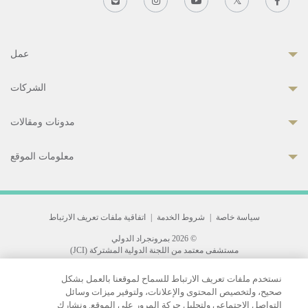
عمل
الشركات
مدونات ومقالات
معلومات الموقع
سياسة خاصة
|
شروط الخدمة
|
اتفاقية ملفات تعريف الارتباط
© 2026 بمرونجراد الدولي
مستشفى معتمد من اللجنة الدولية المشتركة (JCI)
33 Sukhumvit 3, Wattana, Bangkok 10110 Thailand.
نستخدم ملفات تعريف الارتباط للسماح لموقعنا بالعمل بشكل
All rights reserved.
صحيح، ولتخصيص المحتوى والإعلانات، ولتوفير ميزات وسائل
التواصل الاجتماعي ولتحليل حركة المرور على الموقع. ونشارك