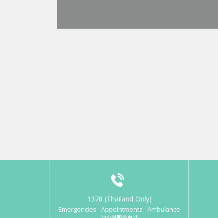
1378 (Thailand Only)
Emergencies - Appointments - Ambulance
24小时服务电话