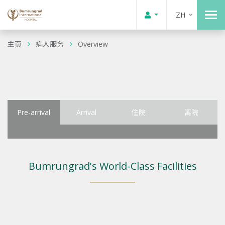
ZH
主页
病人服务
Overview
Pre-arrival
Arrival
住院
离院
Bumrungrad's World-Class Facilities