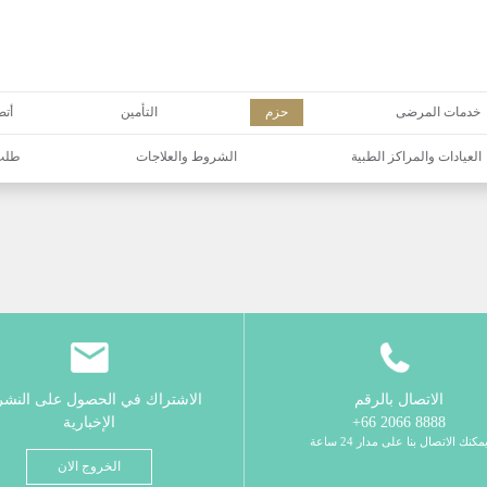
خدمات المرضى
حزم
التأمين
أتص
العيادات والمراكز الطبية
الشروط والعلاجات
طلب 
الاتصال بالرقم
الاشتراك في الحصول على النش
8888 2066 66+
الإخبارية
مكنك الاتصال بنا على مدار 24 ساعة
الخروج الان