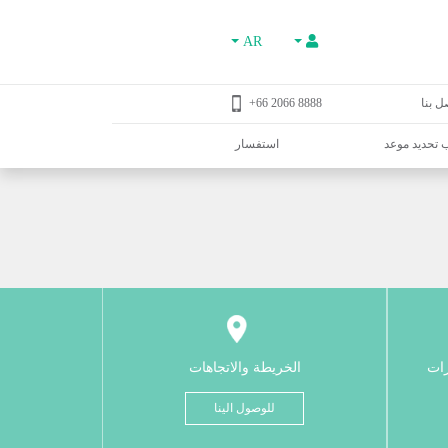
AR
ل بنا
8888 2066 66+
تحديد موعد
استفسار
رات
الخريطة والاتجاهات
للوصول الينا