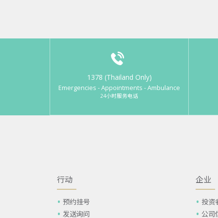
1378 (Thailand Only)
Emergencies - Appointments - Ambulance
24小时服务电话
行动
企业
预约挂号
投资
发送询问
公司