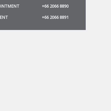
OINTMENT
+66 2066 8890
MENT
+66 2066 8891