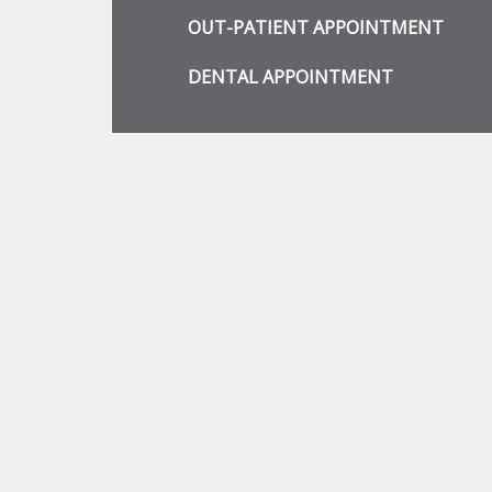
OUT-PATIENT APPOINTMENT
DENTAL APPOINTMENT