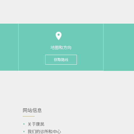
地图和方向
获取路线
网站信息
关于康民
我们的诊所和中心