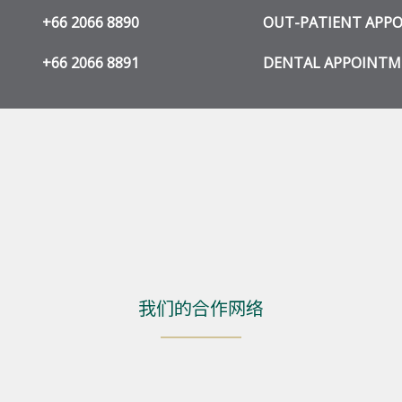
+66 2066 8890
OUT-PATIENT APP
+66 2066 8891
DENTAL APPOINT
我们的合作网络