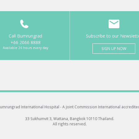
Call Bumrungrad
Subscribe to our Newslett
+66 2066 8888
Available 24 hours every day
SIGN UP NOW
umrungrad International Hospital -
A joint Commission International accredite
33 Sukhumvit 3, Wattana, Bangkok 10110 Thailand.
All rights reserved.