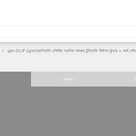
এন্ডো-OLIF (এন্ডোস্কোপিকালি এসিষ্টেড অবলিক লাম্বার ইন্টারবডি ফিউশন উন্ডার ও-আর্ম নেভিগ
অবস্থা