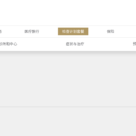
务
医疗旅行
检查计划套餐
保险
诊所和中心
症状与治疗