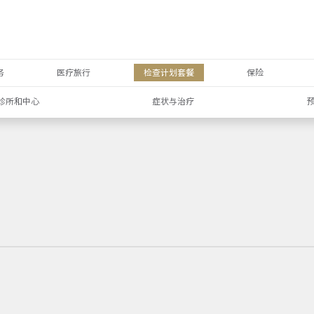
务
医疗旅行
检查计划套餐
保险
诊所和中心
症状与治疗