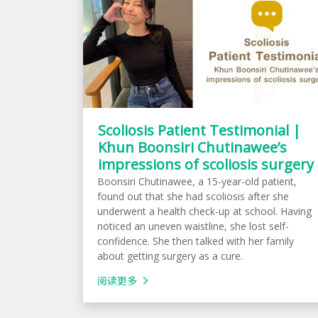
Scoliosis Patient Testimonial |
Khun Boonsiri Chutinawee’s
impressions of scoliosis surgery
Boonsiri Chutinawee, a 15-year-old patient,
found out that she had scoliosis after she
underwent a health check-up at school. Having
noticed an uneven waistline, she lost self-
confidence. She then talked with her family
about getting surgery as a cure.
阅读更多