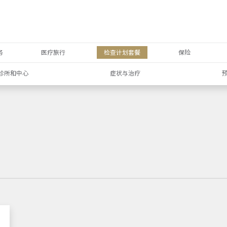
务
医疗旅行
检查计划套餐
保险
诊所和中心
症状与治疗