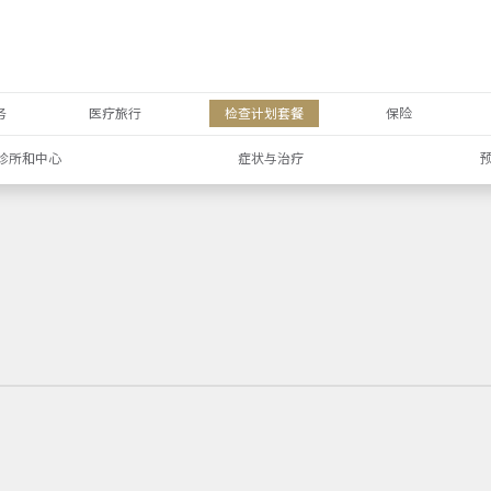
务
医疗旅行
检查计划套餐
保险
诊所和中心
症状与治疗