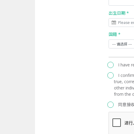
出生日期 *
国籍 *
I have 
I confir
true, corre
other indi
from the d
同意接