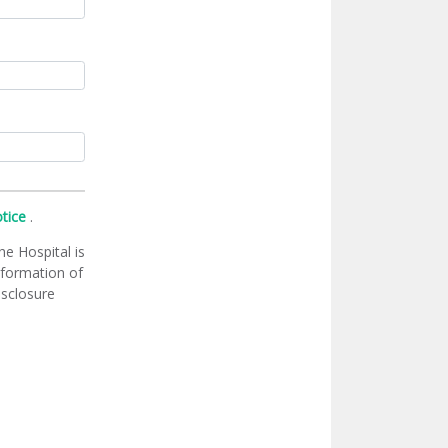
otice
.
he Hospital is
information of
isclosure