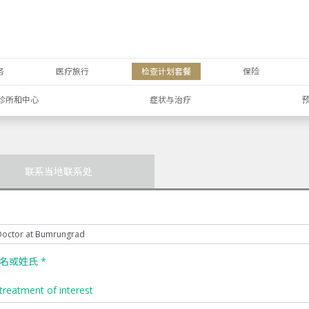
务
医疗旅行
检查计划套餐
保险
诊所和中心
症状与治疗
联系当地联系处
名或姓氏 *
treatment of interest