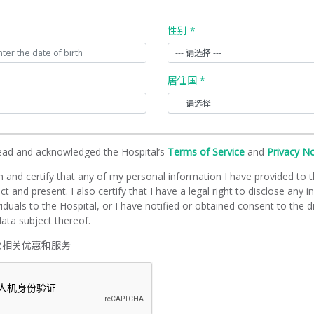
性别 *
居住国 *
read and acknowledged the Hospital’s
Terms of Service
and
Privacy N
m and certify that any of my personal information I have provided to t
ct and present. I also certify that I have a legal right to disclose any 
viduals to the Hospital, or I have notified or obtained consent to the d
ata subject thereof.
收相关优惠和服务