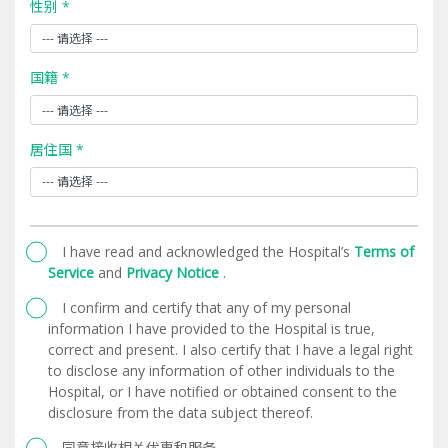
性别 *
国籍 *
居住国 *
I have read and acknowledged the Hospital’s
Terms of
Service
and
Privacy Notice
.
I confirm and certify that any of my personal
information I have provided to the Hospital is true,
correct and present. I also certify that I have a legal right
to disclose any information of other individuals to the
Hospital, or I have notified or obtained consent to the
disclosure from the data subject thereof.
同意接收相关优惠和服务