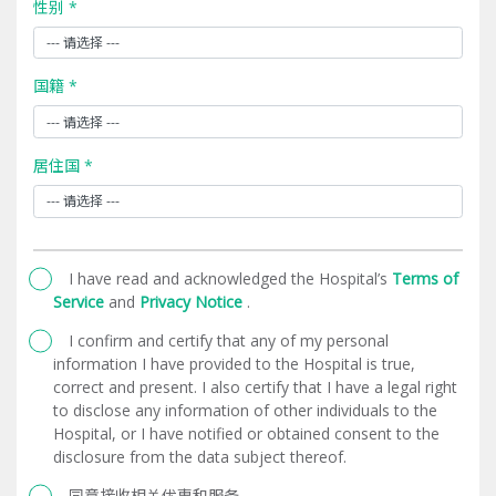
性别 *
国籍 *
居住国 *
I have read and acknowledged the Hospital’s
Terms of
Service
and
Privacy Notice
.
I confirm and certify that any of my personal
information I have provided to the Hospital is true,
correct and present. I also certify that I have a legal right
to disclose any information of other individuals to the
Hospital, or I have notified or obtained consent to the
disclosure from the data subject thereof.
同意接收相关优惠和服务