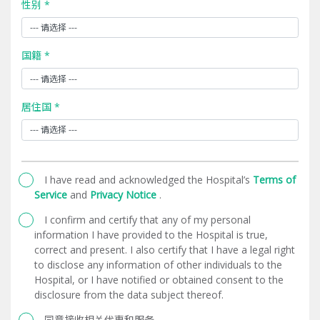
性别 *
国籍 *
居住国 *
I have read and acknowledged the Hospital’s
Terms of
Service
and
Privacy Notice
.
I confirm and certify that any of my personal
information I have provided to the Hospital is true,
correct and present. I also certify that I have a legal right
to disclose any information of other individuals to the
Hospital, or I have notified or obtained consent to the
disclosure from the data subject thereof.
同意接收相关优惠和服务