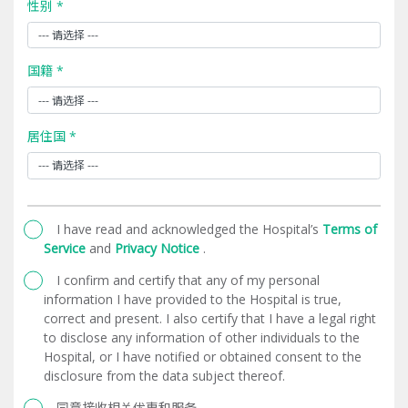
性别 *
国籍 *
居住国 *
I have read and acknowledged the Hospital’s
Terms of
Service
and
Privacy Notice
.
I confirm and certify that any of my personal
information I have provided to the Hospital is true,
correct and present. I also certify that I have a legal right
to disclose any information of other individuals to the
Hospital, or I have notified or obtained consent to the
disclosure from the data subject thereof.
同意接收相关优惠和服务