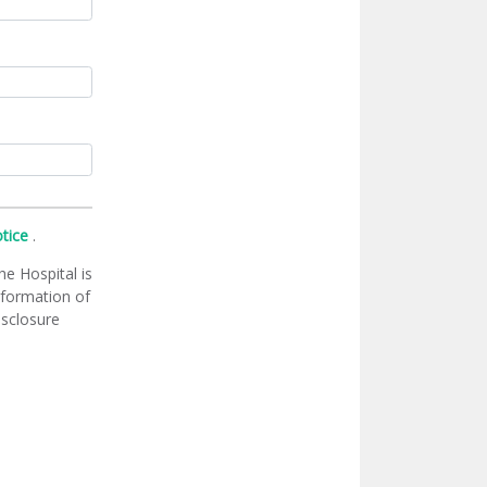
otice
.
he Hospital is
information of
isclosure