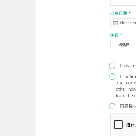
出生日期 *
国籍 *
I have 
I confir
true, corre
other indi
from the d
同意接