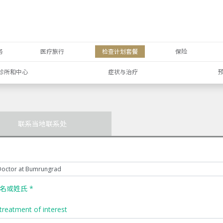
务
医疗旅行
检查计划套餐
保险
诊所和中心
症状与治疗
联系当地联系处
名或姓氏 *
treatment of interest