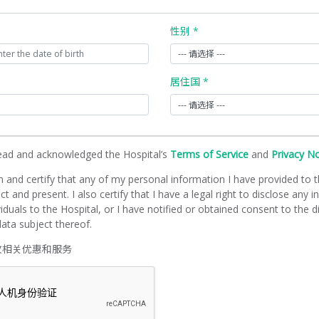
性别 *
居住国 *
read and acknowledged the Hospital’s
Terms of Service
and
Privacy N
m and certify that any of my personal information I have provided to t
ct and present. I also certify that I have a legal right to disclose any 
viduals to the Hospital, or I have notified or obtained consent to the d
ata subject thereof.
收相关优惠和服务