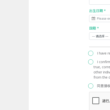
出生日期 *
国籍 *
I have 
I confir
true, corre
other indi
from the d
同意接