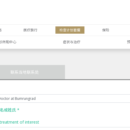
务
医疗旅行
检查计划套餐
保险
诊所和中心
症状与治疗
联系当地联系处
名或姓氏 *
treatment of interest