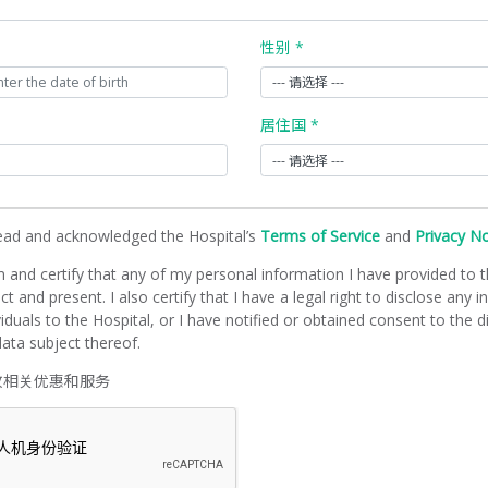
性别 *
居住国 *
read and acknowledged the Hospital’s
Terms of Service
and
Privacy N
m and certify that any of my personal information I have provided to t
ct and present. I also certify that I have a legal right to disclose any 
viduals to the Hospital, or I have notified or obtained consent to the d
ata subject thereof.
收相关优惠和服务