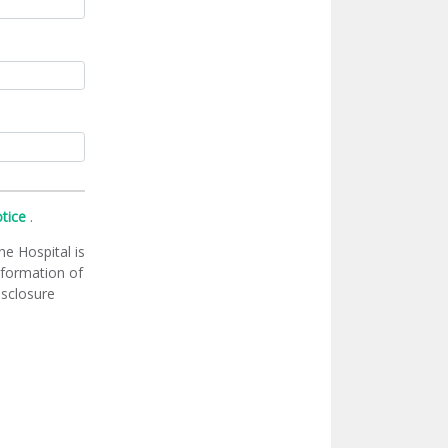
otice
.
he Hospital is
information of
isclosure