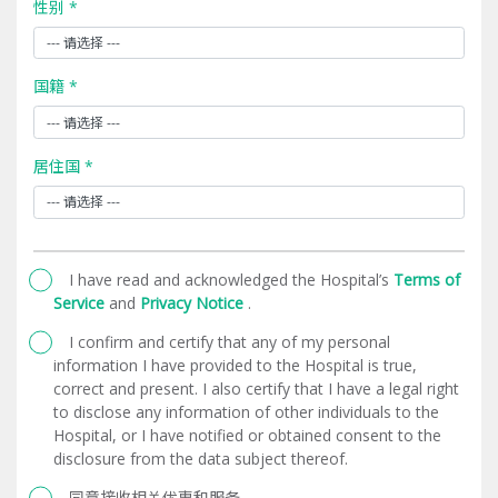
性别 *
国籍 *
居住国 *
I have read and acknowledged the Hospital’s
Terms of
Service
and
Privacy Notice
.
I confirm and certify that any of my personal
information I have provided to the Hospital is true,
correct and present. I also certify that I have a legal right
to disclose any information of other individuals to the
Hospital, or I have notified or obtained consent to the
disclosure from the data subject thereof.
同意接收相关优惠和服务