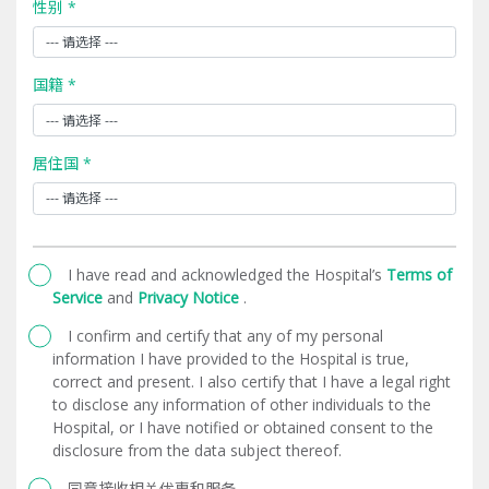
性别 *
国籍 *
居住国 *
I have read and acknowledged the Hospital’s
Terms of
Service
and
Privacy Notice
.
I confirm and certify that any of my personal
information I have provided to the Hospital is true,
correct and present. I also certify that I have a legal right
to disclose any information of other individuals to the
Hospital, or I have notified or obtained consent to the
disclosure from the data subject thereof.
同意接收相关优惠和服务