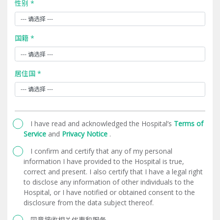
性别 *
国籍 *
居住国 *
I have read and acknowledged the Hospital’s
Terms of
Service
and
Privacy Notice
.
I confirm and certify that any of my personal
information I have provided to the Hospital is true,
correct and present. I also certify that I have a legal right
to disclose any information of other individuals to the
Hospital, or I have notified or obtained consent to the
disclosure from the data subject thereof.
同意接收相关优惠和服务