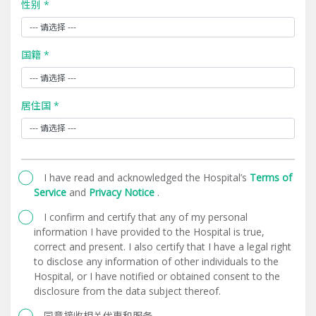
性别 *
国籍 *
居住国 *
I have read and acknowledged the Hospital’s
Terms of
Service
and
Privacy Notice
.
I confirm and certify that any of my personal
information I have provided to the Hospital is true,
correct and present. I also certify that I have a legal right
to disclose any information of other individuals to the
Hospital, or I have notified or obtained consent to the
disclosure from the data subject thereof.
同意接收相关优惠和服务