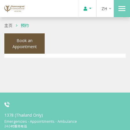
ZH
主页
预约
Book an
Appointment
1378 (Thailand Only)
Emergencies - Appointments - Ambulance
24小时服务电话