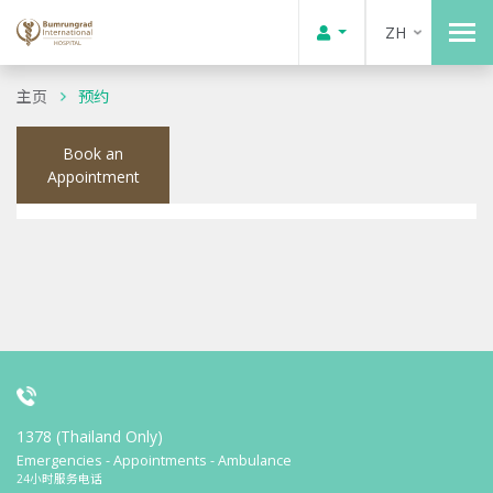
ZH
主页
预约
Book an
Appointment
1378 (Thailand Only)
Emergencies - Appointments - Ambulance
24小时服务电话