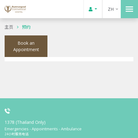
ZH
主页
预约
Book an
Appointment
1378 (Thailand Only)
Emergencies - Appointments - Ambulance
24小时服务电话