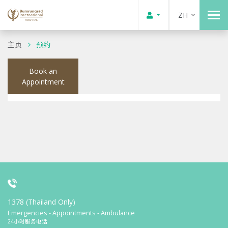
ZH
主页
预约
Book an
Appointment
1378 (Thailand Only)
Emergencies - Appointments - Ambulance
24小时服务电话