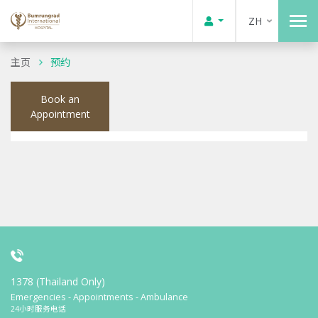
ZH
主页
预约
Book an
Appointment
1378 (Thailand Only)
Emergencies - Appointments - Ambulance
24小时服务电话