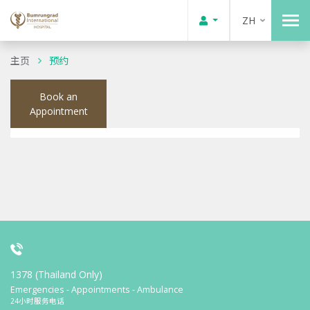
ZH
主页
预约
Book an
Appointment
1378 (Thailand Only)
Emergencies - Appointments - Ambulance
24小时服务电话