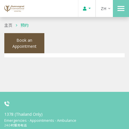
ZH
主页
预约
Book an
Appointment
1378 (Thailand Only)
Emergencies - Appointments - Ambulance
24小时服务电话