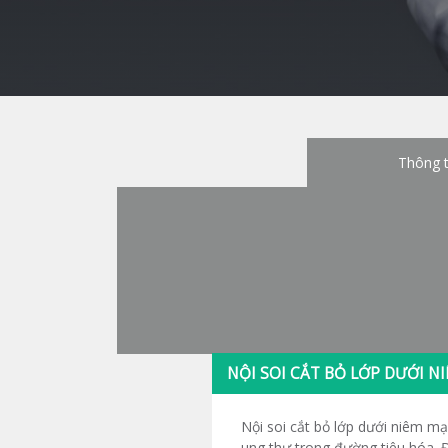
Thông t
NỘI SOI CẮT BỎ LỚP DƯỚI N
Nội soi cắt bỏ lớp dưới niêm mạc
ung thư trong đường tiêu hóa. 