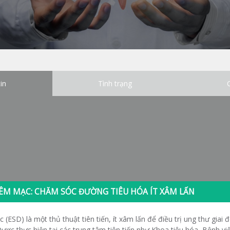
in
Tình trạng
IÊM MẠC: CHĂM SÓC ĐƯỜNG TIÊU HÓA ÍT XÂM LẤN
 (ESD) là một thủ thuật tiên tiến, ít xâm lấn để điều trị ung thư giai
Được thực hiện tại các trung tâm tiên tiến như Khoa tiêu hóa Bệnh v