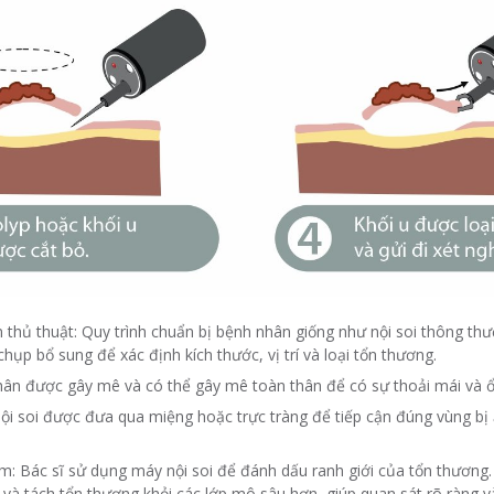
n thủ thuật: Quy trình chuẩn bị bệnh nhân giống như nội soi thông t
chụp bổ sung để xác định kích thước, vị trí và loại tổn thương.
ân được gây mê và có thể gây mê toàn thân để có sự thoải mái và ổn
ội soi được đưa qua miệng hoặc trực tràng để tiếp cận đúng vùng bị
m: Bác sĩ sử dụng máy nội soi để đánh dấu ranh giới của tổn thương.
và tách tổn thương khỏi các lớp mô sâu hơn, giúp quan sát rõ ràng và