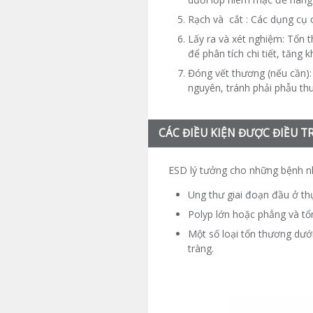
Rạch và cắt : Các dụng cụ 
Lấy ra và xét nghiệm: Tổn
để phân tích chi tiết, tăng
Đóng vết thương (nếu cần):
nguyên, tránh phải phẫu thu
CÁC ĐIỀU KIỆN ĐƯỢC ĐIỀU T
ESD lý tưởng cho những bệnh 
Ung thư giai đoạn đầu ở thự
Polyp lớn hoặc phẳng và tổ
Một số loại tổn thương dướ
tràng.