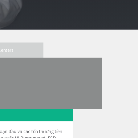
Centers
 đoạn đầu và các tổn thương tiền
iện quốc tế Bumrungrad, ESD