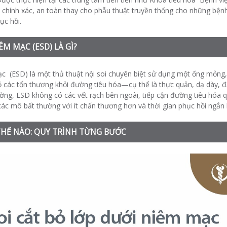
 chính xác, an toàn thay cho phẫu thuật truyền thống cho những bệnh
ục hồi.
ÊM MẠC (ESD) LÀ GÌ?
ạc (ESD) là một thủ thuật nội soi chuyên biệt sử dụng một ống mỏn
ỏ các tổn thương khỏi đường tiêu hóa—cụ thể là thực quản, dạ dày, đạ
ờng, ESD không có các vết rạch bên ngoài, tiếp cận đường tiêu hóa q
các mô bất thường với ít chấn thương hơn và thời gian phục hồi ngắn
HẾ NÀO: QUY TRÌNH TỪNG BƯỚC