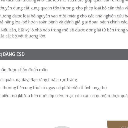
chuyên dụng cắt xung quanh tổn thương, cho phép loại bỏ cẩn thận và
 thương được loại bỏ nguyên vẹn một miếng cho các nhà nghiên cứu
 khả năng loại bỏ hoàn toàn bệnh và đánh giá giai đoạn bệnh chính xác.
 Nếu cần, bất kỳ lỗ nhỏ nào trong mô sẽ được đóng lại từ bên trong 
ật cắt bỏ vết thương lớn.
RỊ BẰNG ESD
nhân được chẩn đoán mắc:
c quản, dạ dày, đại tràng hoặc trực tràng
n thương tiền ung thư có nguy cơ phát triển thành ung thư
i biểu mô (khối u bên dưới lớp niêm mạc của các cơ quan) ở thực quản