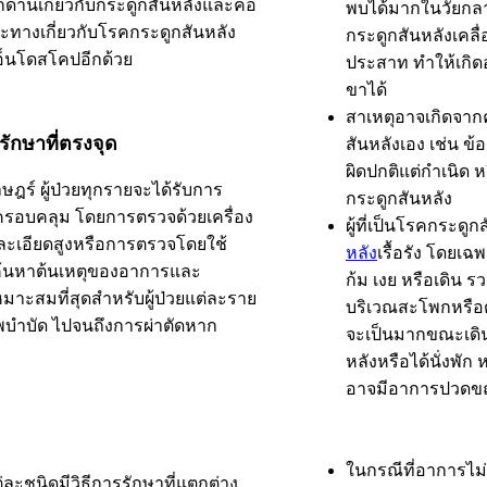
กด้านเกี่ยวกับกระดูกสันหลังและคอ
พบได้มากในวัยกลา
ทางเกี่ยวกับโรคกระดูกสันหลัง
กระดูกสันหลังเคลื
เอ็นโดสโคปอีกด้วย
ประสาท ทำให้เกิ
ขาได้
สาเหตุอาจเกิดจาก
รรักษาที่ตรงจุด
สันหลังเอง เช่น ข้
ผิดปกติแต่กำเนิด ห
ษฎร์ ผู้ป่วยทุกรายจะได้รับการ
กระดูกสันหลัง
ครอบคลุม โดยการตรวจด้วยเครื่อง
ผู้ที่เป็นโรคกระดูก
มละเอียดสูงหรือการตรวจโดยใช้
หลัง
เรื้อรัง โดยเฉ
่อค้นหาต้นเหตุของอาการและ
ก้ม เงย หรือเดิน 
หมาะสมที่สุดสำหรับผู้ป่วยแต่ละราย
บริเวณสะโพกหรือต
บำบัด ไปจนถึงการผ่าตัดหาก
จะเป็นมากขณะเดิน
หลังหรือได้นั่งพั
อาจมีอาการปวดข
ในกรณีที่อาการไ
ละชนิดมีวิธีการรักษาที่แตกต่าง