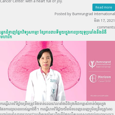
Cancer Center: with a heart full of joy.
Read more
Posted by Bumrungrad International
មិនា 17, 2021
comments
អ្នកជំនាញផ្នែកវិទ្យុសកម្ម៖ ខ្សែការពារទីមួយក្នុងការប្រយុទ្ធប្រឆាំងនឹងជំងឺ
មហារីក
ការធ្វើរោគវិនិច្ឆ័យត្រឹមត្រូវនិងទាន់ពេលវេលាតាំងពីដំបូងគឺជាកត្តាសំខាន់បំផុតក្នុង
ផែនការព្យាបាលរបស់អ្នកជំងឺ។ ការធ្វើរោគវិនិច្ឆ័យយឺតមិនពេញលេញឬមិនត្រឹមត្រូវអាច
បញ្ចប់ការចំណាយពេលវេលាដ៏មានតម្លៃហើយទីបំផុតធ្វើឲ្យស្មុគស្មាញដល់ការព្យាបាល។