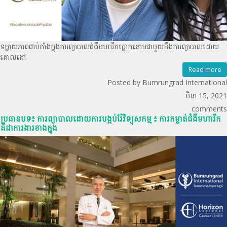
ទម្លាយភាពជាប់គាំងក្នុងការព្យាបាលជំងឺមហារីកប្លោកនោមជាមួយនឹងការព្យាបាលដោយ
គោលដៅ
Read more
Posted by Bumrungrad International
មិនា 15, 2021
comments
ប្រធានបទ៖ ការព្យាបាលដោយការបង្កប់រ៉ែវិទ្យុសកម្ម ៖ ការកម្ចាត់ជំងឺមហារីក
គឺជាការងារខាងក្នុង