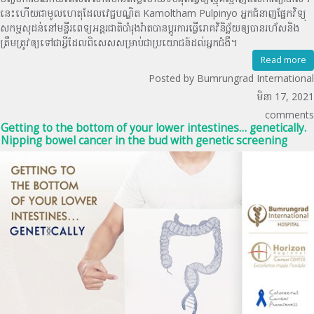
នេះហើយជាមូលហេតុដែលវេជ្ជបណ្ឌិត Kamoltham Pulpinyo អ្នកជំនាញផ្នែកវិទ្យុ
សកម្មសុដន់នៅមន្ទីរពេទ្យអន្តរជាតិបាំរុងរ៉ាតបានប្ដូរការធ្វើរោគវិនិច្ឆ័យឲ្យបានរហ័សនិង
ត្រឹមត្រូវឲ្យទៅជាអ្វីដែលពិសេសសម្រាប់ជាប្រយោជន៍ដល់អ្នកជំងឺ។
Read more
Posted by Bumrungrad International
មិនា 17, 2021
comments
Getting to the bottom of your lower intestines… genetically.
Nipping bowel cancer in the bud with genetic screening