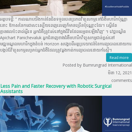
អត្ថបទខ្លីៈ “ កាលណាយើងកាន់តែជិតទទួលបានប្រភពវិទ្យុសកម្មទៅជំងឺមហារីកប៉ុណ្ណា
នោះ ឱកាសនៃការជាសះស្បើយពេញលេញក៏មានច្រើនប៉ុណ្ណោះដែរ។ ស្ទើរតែ
គ្មានផលប៉ះពាល់អ្វីទេ អ្នកជំងឺត្រូវរស់នៅក្នុងជីវិតដែលធម្មតាឡើងវិញ” ។ វេជ្ជបណ្ឌិត
Apichart Panichevaluk អ្នកជំនាញខាងជំងឺមហារីកវិទ្យុសកម្មជាន់ខ្ពស់នៅ
មជ្ឈមណ្ឌលមហារីកក្នុងតំបន់ Horizon សង្ខេបពីអត្ថប្រយោជន៍នៃការព្យាបាលដោយការ
បង្កប់រ៉ែវិទ្យុសកម្មសម្រាប់អ្នកជំងឺដែលត្រូវឆ្លងកាត់ការព្យាបាលដោយកាំរស្មី។
Read more
Posted by Bumrungrad International
មិនា 12, 2021
comments
Less Pain and Faster Recovery with Robotic Surgical
Assistants