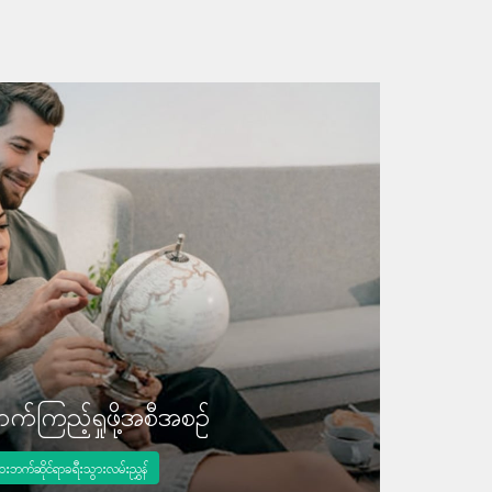
က်ကြည့်ရှုဖို့အစီအစဉ်
းဘက်ဆိုင်ရာခရီးသွားလမ်းညွှန်