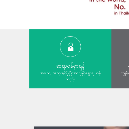
ဆရာဝန်ရှာရန်
အမည်, အထူးနှင့်ပိုပြီးအားဖြင့်ရွေးချယ်ခဲ့
ကျွန်
သည်။