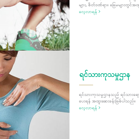
များ, စိတ်ဒဏ်ရာ။ ခြေမများတွင်အထူ
လေ့လာရန်
ရင်သားကုသမှုဌာန
ရင်သားကုသမှုဌာနသည် ရင်သားရောဂါ
ပေးရန် အထူးဆေးခန်းဖြစ်ပါသည်။
လေ့လာရန်