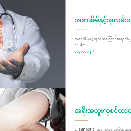
အစာအိမ်နှင့်အူလမ်း
အစာအိမ်နှင့်အူလမ်းကြောင်းရောဂါမျာ
သပါက
လေ့လာရန်
အရိုးအထူးကုစင်တာတ
Diagnostic, အားကစားဒဏ်ရာများအတ