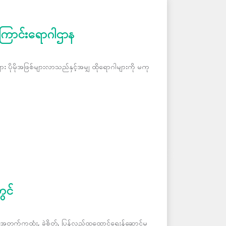
ကြောင်းရောဂါဌာန
း ပိုမိုအဖြစ်များလာသည်နှင့်အမျှ ထိုရောဂါများကို မကု
ွင်
ွက်ကုထုံး, ခွဲစိတ်, ပြန်လည်ထူထောင်ရေးန်ဆောင်မှု