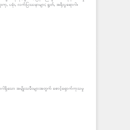
းကု, ပခုံး, လက်ပြဿနာများ; ရွတ်, အရိုးပွရောဂါ။
ရှိသော အမျိုးသမီးများအတွက် စောင့်ရှောက်ကုသမှု