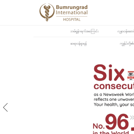
ဘမ်ရွန်ဂရက်အကြောင်း
လူနာဝန်ဆောင်
ဆရာဝန်ရှာရန်
ကျွန်ုပ်တို