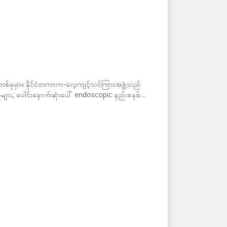
းတစ်ခုမှာ။ နိုင်ငံတကာက-လေ့ကျင့်သင်ကြားအဖွဲ့သည်
င်သူများ, ပေါင်းနောက်ဆုံးပေါ် endoscopic နည်းစနစ်များ