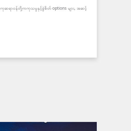
ကုဆရာဝန်တို့ကကုသမှုနှင့်ခွဲစိတ် options များ, အဆင့်