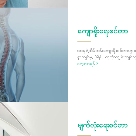
ကျောရိုးရေးစင်တာ
အာရှရဲ့ထိပ်တန်းကျောရိုးစင်တာမျာ
နာကျင်မှု, ပုံရိပ်, ကုထုံးကျွမ်းကျ
တွင်ကြုံတွေ့ခွဲစိတ်ပေးထားပါတယ်။
လေ့လာရန်
မျက်လုံးရေးစင်တာ