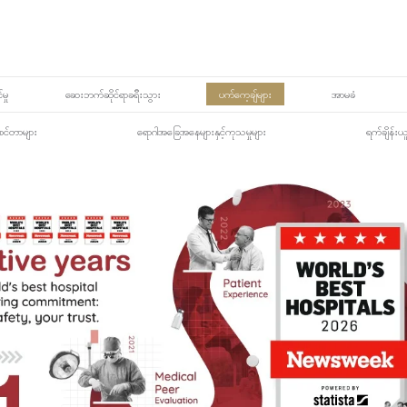
မှု
ဆေးဘက်ဆိုင်ရာခရီးသွား
ပက်ကေ့ချ်များ
အာမခံ
့၏စင်တာများ
ရောဂါအခြေအနေများနှင့်ကုသမှုများ
ရက်ချိန်းယ