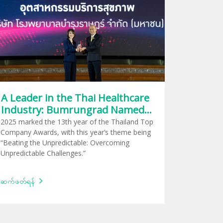
A Leader in the Thai Healthcare
Industry: Bumrungrad Named
at the Thailand Top Company
2025 marked the 13th year of the Thailand Top
Awards 2025
Company Awards, with this year’s theme being
“Beating the Unpredictable: Overcoming
Unpredictable Challenges.”
ဆက်ဖတ်ရန်