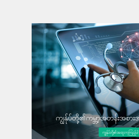
ကျွန်ုပ်တို့၏ကမ္ဘာ့အတန်းအစား
ကျွန်ုပ်တို့၏အထူးကုကြည့်ပါ