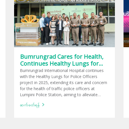
Bumrungrad Cares for Health,
Continues Healthy Lungs for
Police Officers Project in 2025
Bumrungrad International Hospital continues
with the Healthy Lungs for Police Officers
project in 2025, extending its care and concern
for the health of traffic police officers at
Lumpini Police Station, aiming to alleviate
health impacts caused by excessive levels of
ဆက်ဖတ်ရန်
PM2.5 air pollution.