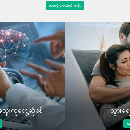
အားလုံးသတင်းကိုကြည့်ပါ
အထူးကုတွေ့ဆုံရန်
သွားရော
ဆေ