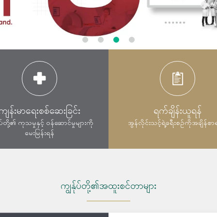
ကျန်းမာရေးစစ်ဆေးခြင်း
ရက်ချိန်းယူရန်
ုပ်တို့၏ ကုသမှုနှင့် ဝန်ဆောင်မှုများကို
အွန်လိုင်းသင့်ရဲ့ခရီးစဉ်ကိုအချိန်စာ
မေးမြန်းရန်
ကျွန်ုပ်တို့၏အထူးစင်တာများ