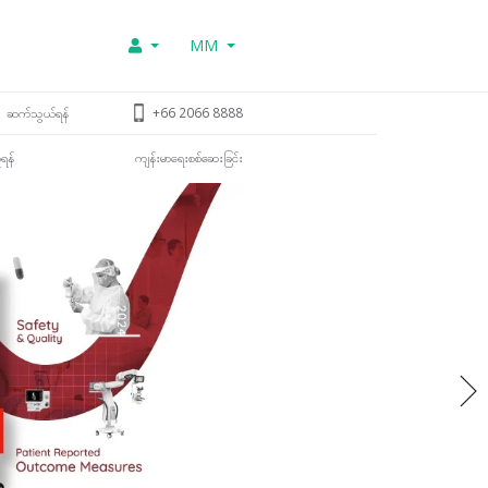
MM
ဆက်သွယ်ရန်
+66 2066 8888
ူရန်
ကျန်းမာရေးစစ်ဆေးခြင်း