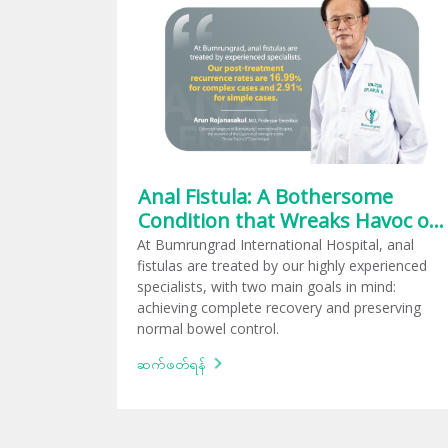
Anal Fistula: A Bothersome
Condition that Wreaks Havoc on
Quality of Life
At Bumrungrad International Hospital, anal
fistulas are treated by our highly experienced
specialists, with two main goals in mind:
achieving complete recovery and preserving
normal bowel control.
ဆက်ဖတ်ရန်