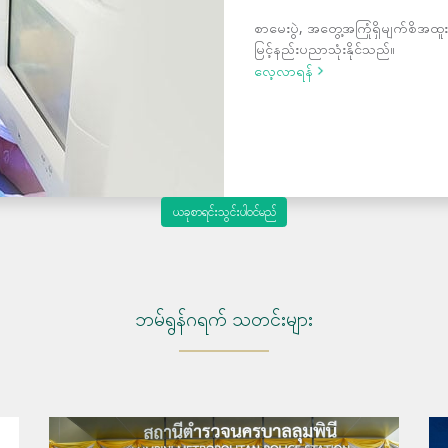
စာမေးပွဲ, အတွေ့အကြုံရှိမျက်စိအထူး
မြင့်နည်းပညာသုံးနိုင်သည်။
လေ့လာရန်
ယခုစာရင်းသွင်းပါဝင်မည်
ဘမ်ရွန်ဂရက် သတင်းများ