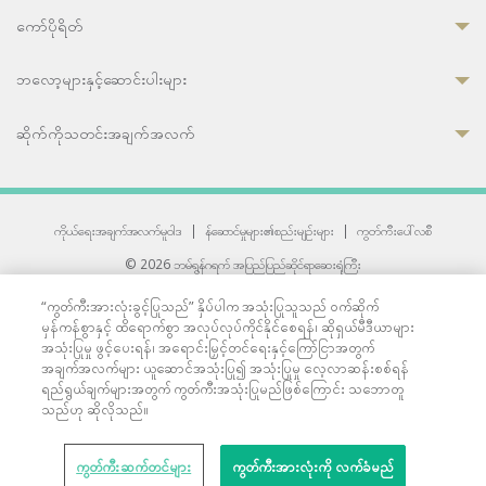
ကော်ပိုရိတ်
ဘလော့များနှင့်ဆောင်းပါးများ
ဆိုက်ကိုသတင်းအချက်အလက်
ကိုယ်ရေးအချက်အလက်မူဝါဒ
|
န်ဆောင်မှုများ၏စည်းမျဉ်းများ
|
ကွတ်ကီးပေါ်လစီ
© 2026 ဘမ်ရွန်ဂရက် အပြည်ပြည်ဆိုင်ရာဆေးရုံကြီး
တစ်ဦးကပူးတွဲကော်မရှင်အင်တာနေရှင်နယ် (JCI) အသိအမှတ်ပြုဆေးရုံ
“ကွတ်ကီးအားလုံးခွင့်ပြုသည်” နှိပ်ပါက အသုံးပြုသူသည် ဝက်ဆိုက်
33 Sukhumvit 3, Wattana, Bangkok 10110 Thailand.
မှန်ကန်စွာနှင့် ထိရောက်စွာ အလုပ်လုပ်ကိုင်နိုင်စေရန်၊ ဆိုရှယ်မီဒီယာများ
All rights reserved.
အသုံးပြုမှု ဖွင့်ပေးရန်၊ အရောင်းမြှင့်တင်ရေးနှင့်ကြော်ငြာအတွက်
အချက်အလက်များ ယူဆောင်အသုံးပြု၍ အသုံးပြုမှု လေ့လာဆန်းစစ်ရန်
ရည်ရွယ်ချက်များအတွက် ကွတ်ကီးအသုံးပြုမည်ဖြစ်ကြောင်း သဘောတူ
သည်ဟု ဆိုလိုသည်။
ကွတ်ကီးဆက်တင်များ
ကွတ်ကီးအားလုံးကို လက်ခံမည်