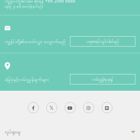
ကျွန်ုပ်တို့အားခေါ်ဆိုရန်
+66 2066 8888
နေ့စဉ် ၂၄ နာရီ အသင့်ရှိနေပါသည်။
ကျွန်ုပ်တို့၏သတင်းလွှာ လျှောက်မည်
ယခုစာရင်းသွင်းပါဝင်မည်
မြေပုံနှင့်လမ်းညွှန်ချက်များ
လမ်းညွှန်ရယူရန်
လှုပ်ရှားမှု