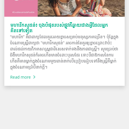
មហារីកសុដន់៖ ចុងបំផុតរបស់ផ្លូវគឺឆ្ងាយជាងអ្វីដែលអ្នក
គិតទៅទៀត
“មហារីក” គឺជាពាក្យដែលគួរអោយខ្លាចសម្រាប់មនុស្សភាគច្រើន។ ប៉ុន្តែក្នុង
ចំណោមស្ត្រីពាក្យថា "មហារីកសុដន់" អាចកាន់តែគួរឲ្យខ្លាចព្រោះវាប៉ះ
ពាល់ដល់កាយវិភាគសាស្ត្រជាពិសេសទាក់ទងនឹងភាពជាស្ត្រី។ សូមប្រាប់ថា
ជំងឺមហារីកសុដន់ក៏អាចកើតមានចំពោះបុរសដែរ ទោះបីជាឱកាសនៃការ
កើតគឺមានម្នាក់ក្នុងចំណោមមួយពាន់នាក់បើប្រៀបធៀបទៅនឹងស្ត្រីគឺម្នាក់
ក្នុងចំណោមប្រាំបីនាក់ក្ដី។
Read more