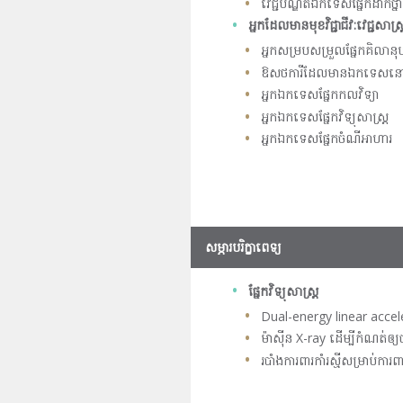
វេជ្ជបណ្ឌិតឯកទេសផ្នែកដាក់ថ្នា
អ្នកដែលមានមុខវិជ្ជាជីវ
:វេជ្ជសាស្រ្
អ្នកសម្របសម្រួលផ្នែកគិលានុប
ឱសថការីដែលមានឯកទេសនៅកន្លែ
អ្នកឯកទេសផ្នែកកលវិទ្យា
អ្នកឯកទេសផ្នែកវិទ្យុសាស្ត្រ
អ្នកឯកទេសផ្នែកចំណីអាហារ
សម្ភារបរិក្ខាពេទ្យ
ផ្នែកវិទ្យុសាស្ត្រ
Dual-energy linear accel
ម៉ាស៊ីន X-ray ដើម្បីកំណត់ឲ្យច
របាំងការពារកាំរស្មីសម្រាប់ក