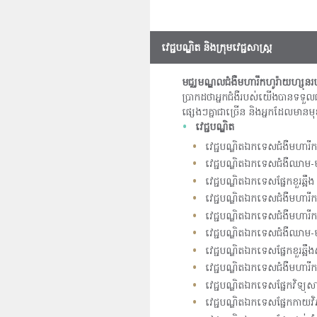
វេជ្ជបណ្ឌិត និងក្រុមវេជ្ជសាស្ត្រ
មជ្ឈមណ្ឌលជំងឺមហារីកហូរ៉ាយហ្សុនរបស់ម
ប្រាកដថាអ្នកជំងឺរបស់យើងបានទទួល
ផ្សេងៗគ្នាជាច្រើន និងអ្នកដែលមានមុ
វេជ្ជបណ្ឌិត
វេជ្ជបណ្ឌិតឯកទេសជំងឺមហារីក
វេជ្ជបណ្ឌិតឯកទេសជំងឺឈាម
វេជ្ជបណ្ឌិតឯកទេសផ្នែកខួរឆ្អឹង
វេជ្ជបណ្ឌិតឯកទេសជំងឺមហារីកផ
វេជ្ជបណ្ឌិតឯកទេសជំងឺមហារីកផ្
វេជ្ជបណ្ឌិតឯកទេសជំងឺឈាម-
វេជ្ជបណ្ឌិតឯកទេសផ្នែកខួរឆ្អឹង
វេជ្ជបណ្ឌិតឯកទេសជំងឺមហារីកផ្ន
វេជ្ជបណ្ឌិតឯកទេសផ្នែកវិទ្យុសាស្
វេជ្ជបណ្ឌិតឯកទេសផ្នែកកាយវិភ