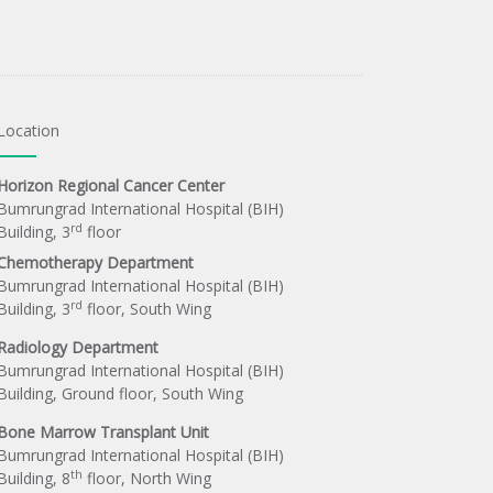
Location
Horizon Regional Cancer Center
Bumrungrad International Hospital (BIH)
rd
Building, 3
floor
Chemotherapy Department
Bumrungrad International Hospital (BIH)
rd
Building, 3
floor, South Wing
Radiology Department
Bumrungrad International Hospital (BIH)
Building, Ground floor, South Wing
Bone Marrow Transplant Unit
Bumrungrad International Hospital (BIH)
th
Building, 8
floor, North Wing