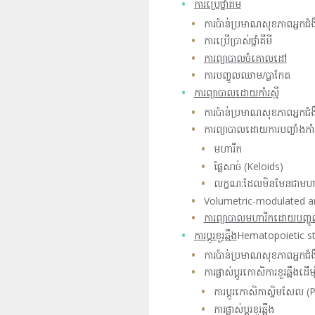
ការប្រើថ្នាំគីមី
ការប៉ាន់ប្រមាណសុខភាពអ្នកជំង
ការប្រើប្រាស់ថ្នាំគីមី
ការព្យាបាលចំគោលដៅ
ការបញ្ចូលឈាម/ប្លាកែត
ការព្យាបាលដោយកាំរស្មី
ការប៉ាន់ប្រមាណសុខភាពអ្នកជំង
ការព្យាបាលដោយការបញ្ចាំងកាំរស
មហារីក
ផ្លែសាច់ (Keloids)
លក្ខណ:ដែលមិនមែនជាមហា
Volumetric-modulated a
ការព្យាបាលមហារីកដោយបញ្ចូ
ការប្ដូរខួរឆ្អឹង
Hematopoietic st
ការប៉ាន់ប្រមាណសុខភាពអ្នកជំង
ការផ្លាស់ប្តូរកោសិការខួរឆ្អឹង
ការប្តូរកោសិកាស្ទិមសែល 
ការផ្លាស់ប្តូរខួរឆ្អឹង