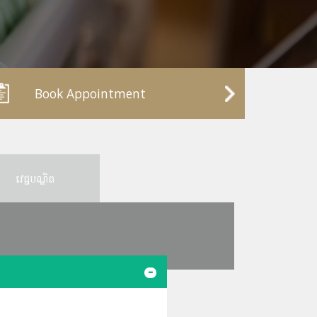
Book Appointment
វេជ្ជបណ្ឌិត