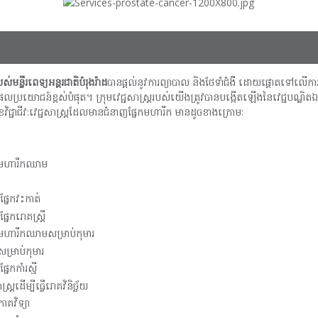
ន្ទីរពេទ្យអន្តរជាតិបំរុងរ៉ាដ
បានផ្តល់នូវការព្យាបាល និងថែទាំជំងឺ ដោយផ្តោតទៅលើការ
ផលប្រយោជន៍ខ្ពស់បំផុត។ ក្រុមវេជ្ជសាស្រ្តរបស់យើងត្រូវបានបង្កើតឡើងនៃវេជ្ជប
ខវិជ្ជាជីវ:វេជ្ជសាស្រ្តដែលមានជំនាញផ្នែកមហារីក មានដូចខាងក្រោម:
-មហារីកឈាម
្នែកវះកាត់
នែករោគស្ត្រី
មហារីកឈាមសម្រាប់កុមារ
សម្រាប់កុមារ
ែកកាំរស្មី
ត្រដើម្បីធ្វើរោគវិនិច្ឆ័យ
ាគវិទ្យា