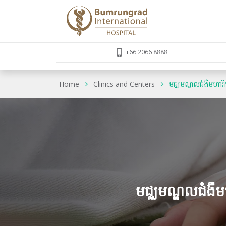
+66 2066 8888
Home
Clinics and Centers
មជ្ឈមណ្ឌលជំងឺមហារ
មជ្ឈមណ្ឌលជំងឺម