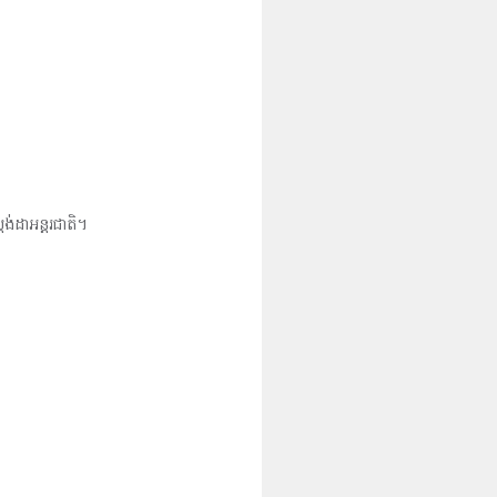
ង់ដាអន្តរជាតិ។