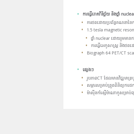
ការធ្វើរោគវិនិច្ឆ័យ និងថ្នាំ
nuclea
ការថតដោយប្រព័ន្ធគណនានៃកាំ
1.5 tesla magnetic reso
ថ្នាំ nuclear ដោយរួមមា
ការធ្វើអេកូសាស្ត្រ និងថតដោ
Biograph 64 PET/CT sca
ផ្សេងៗ
រូបភាពCT ដែលមានវិជ្ឈមាត្
សម្ភារសម្រាប់ត្រួតពិនិត្យការដក
ម៉ាស៊ីនកាំរស្មីម៉ាណាកូសម