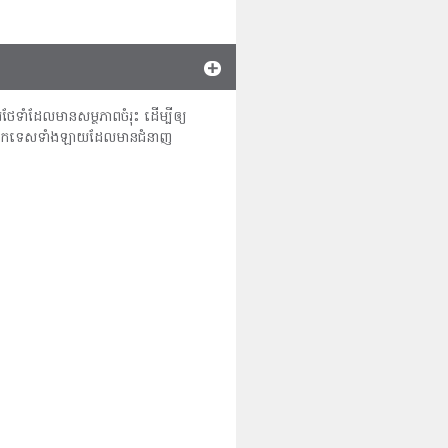
ថែទាំដែលមានសម្ថភាពចំរុះ ដើម្បីឲ្យ
ណ្ឌិតឯកទេសទាំងឡាយដែលមានជំនាញ