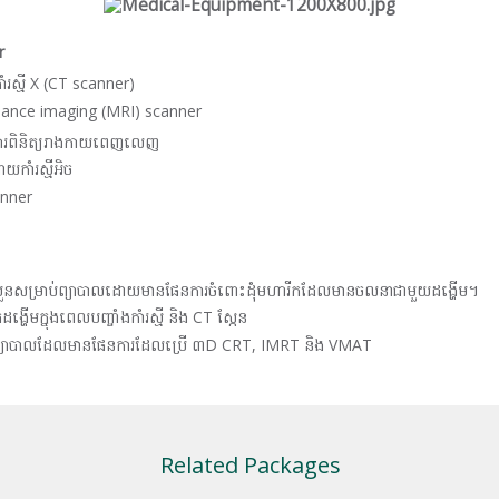
r
រស្មី X (CT scanner)
nance imaging (MRI) scanner
នការពិនិត្យរាងកាយពេញលេញ
យកាំរស្មីអិច
nner
របួនសម្រាប់ព្យាបាលដោយមានផែនការចំពោះដុំមហារីកដែលមានចលនាជាមួយដង្ហើម។
ដង្ហើមក្នុងពេលបញ្ចាំងកាំរស្មី និង CT ស្កែន
្រាប់ព្យាបាលដែលមានផែនការដែលប្រើ ៣D CRT, IMRT និង VMAT
Related Packages