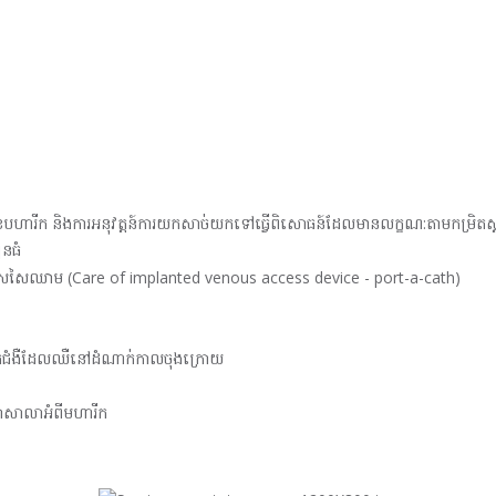
លេខបហារីក និងការអនុវត្តន៍ការយកសាច់យកទៅធ្វើពិសោធន៍ដែលមានលក្ខណ:តាមកម្រិតស្ត
នធំ
នុងសសៃឈាម (Care of implanted venous access device - port-a-cath)
្នកជំងឺដែលឈឺនៅដំណាក់កាលចុងក្រោយ
្ខាសាលាអំពីមហារីក