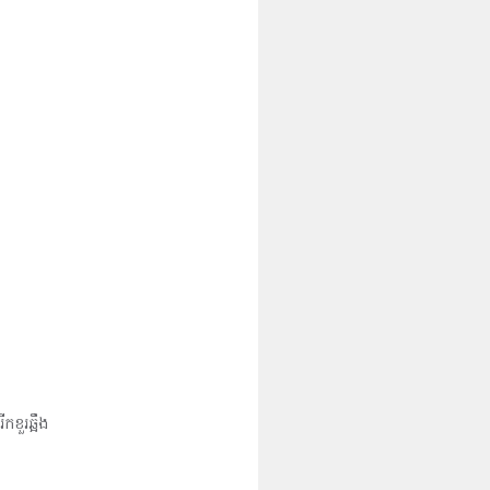
កខួរឆ្អឹង