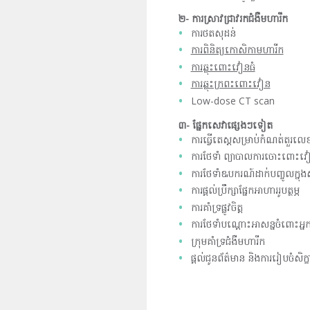
២
- ការស្រាវជ្រាវរកជំងឺមហារីក
ការថតសុដន់
ការពិនិត្យកោសិកាមហារីក
ការឆ្លុះពោះវៀនធំ
ការឆ្លុះក្រពះពោះវៀន
Low-dose CT scan
៣
- ផ្នែកសេវាផ្សេងៗទៀត
ការធ្វើតេស្តសម្រាប់កំណត់តួរ
ការថែទាំ ព្យាបាលការចោះពោះវៀ
ការថែទាំឩបករណ៍ដាក់បញ្ចូលក្
ការផ្តល់ប្រឹក្សាផ្នែកអាហាររូបត្ថម្ភ
ការគាំទ្រផ្លូវចិត្ត
ការថែទាំបណ្តោះអាសន្នចំពោះអ
ក្រុមគាំទ្រជំងឺមហារីក
ផ្តល់ជូនព័ត៌មាន និងការរៀបចំសិក