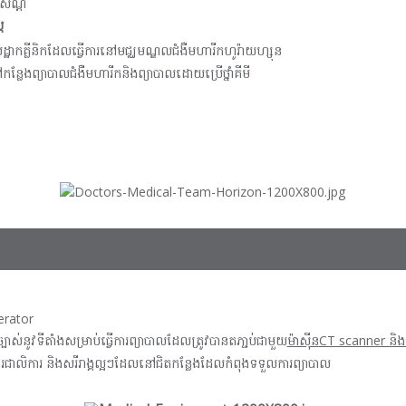
ំសណ្តំ
ត
ដ្ឋាកគ្លីនិកដែលធ្វើការនៅមជ្ឈមណ្ឌលជំងឺមហារីកហូរ៉ាយហ្សុន
ងព្យាបាលជំងឺមហារីកនិងព្យាបាលដោយប្រើថ្នាំគីមី
erator
្បាស់នូវទីតាំងសម្រាប់ធ្វើការព្យាបាលដែលត្រូវបានតភា្ជប់ជាមួយ
ម៉ាស៊ីន
CT scanner និ
ារពារជាលិការ និងសរីរាង្គល្អៗដែលនៅជិតកន្លែងដែលកំពុងទទួលការព្យាបាល