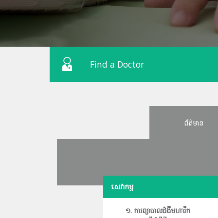
Find a Doctor
ព័ត៌មាន
សេវាកម្ម
១
. ការព្យាបាលជំងឺមហារីក