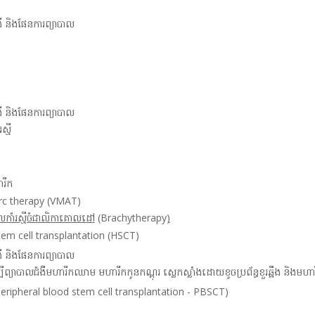
ឺ និងផែនការព្យាបាល
ឺ និងផែនការព្យាបាល
្មី
រីក
rc therapy (VMAT)
លកាំរស្មីចំជាលិកាគោលដៅ
(
Brachytherapy
)
em cell transplantation (HSCT)
ឺ និងផែនការព្យាបាល
ដើម្បីព្យាបាលជំងឺមហារីកឈាម មហារីកកូនកណ្តុរ ស្លេកស្លាំងដោយខូចប្រព័ន្ធខួរឆ្អឹង និងមហារី
(Peripheral blood stem cell transplantation - PBSCT)